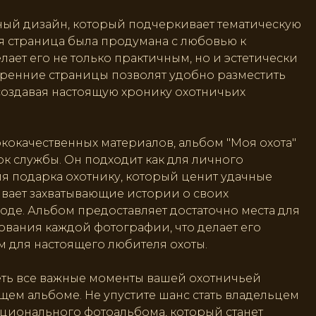
ый дизайн, который подчеркивает тематическую
я страница была продумана с любовью к
елает его не только практичным, но и эстетически
ренние страницы позволят удобно разместить
создавая настоящую хронику охотничьих
кокачественных материалов, альбом "Моя охота"
ок службы. Он подходит как для личного
ля подарка охотнику, который ценит удачные
вает захватывающие истории о своих
де. Альбом предоставляет достаточно места для
вания каждой фотографии, что делает его
 для настоящего любителя охоты.
еть все важные моменты вашей охотничьей
щем альбоме. Не упустите шанс стать владельцем
кционального фотоальбома, который станет