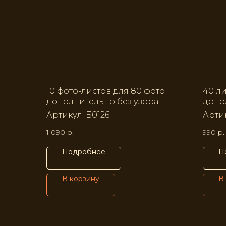
10 фото-листов для 80 фото
40 л
дополнительно без узора
допо
Артикул:
Б0126
Арти
1 090
р.
990
р.
Подробнее
П
В корзину
В