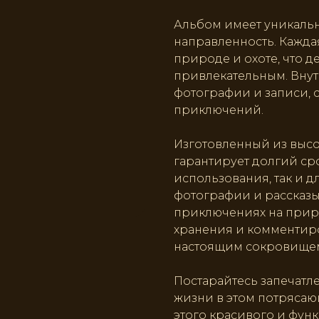
Альбом имеет уникальн
направленность. Кажда
природе и охоте, что д
привлекательным. Внут
фотографии и записи, 
приключений.
Изготовленный из высо
гарантирует долгий ср
использования, так и д
фотографии и рассказы
приключениях на приро
хранения и комментиро
настоящим сокровищем
Постарайтесь запечатл
жизни в этом потрясаю
этого красивого и фун