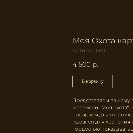
Моя Охота кар
Артикул:
1301
4 500
р.
В корзину
Представляем вашему 
и записей "Моя охота".
подарком для охотнико
идеален для хранения 
гордостью показывать 