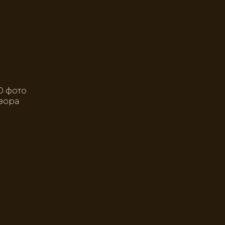
20 фото
зора