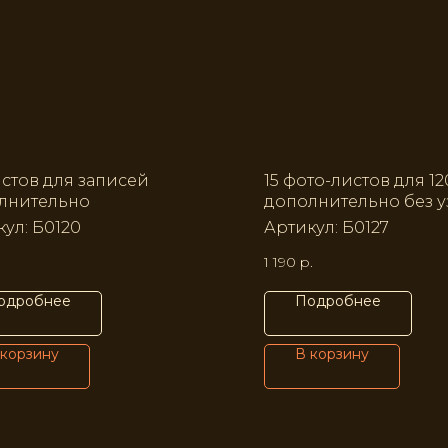
истов для записей
15 фото-листов для 1
лнительно
дополнительно без у
кул:
Б0120
Артикул:
Б0127
1 190
р.
одробнее
Подробнее
 корзину
В корзину