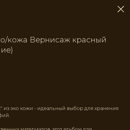
ко/кожа Вернисаж красный
ние)
 из эко кожи - идеальный выбор для хранения
фий.
венных материалов, этот альбом для