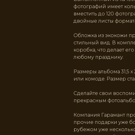
фотографий имеет коль
вместить до 120 фотогр
двойные листы формата
Обложка из экокожи п
стильный вид. В компл
коробка, что делает ег
любому празднику.
Размеры альбома 31,5 х 
или комоде. Размер ста
Сделайте свои воспом
прекрасным фотоальбом
Компания Гарамант пр
прочие подарки уже бол
рубежом уже несколько