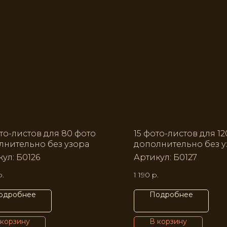
то-листов для 80 фото
15 фото-листов для 1
лнительно без узора
дополнительно без у
кул:
Б0126
Артикул:
Б0127
р.
1 190
р.
одробнее
Подробнее
 корзину
В корзину