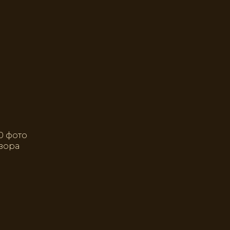
20 фото
зора