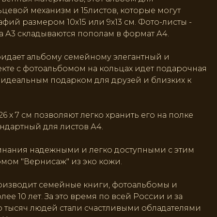
цевой механизм и 15листов, которые могут
афий размером 10х15 или 9х13 см. Фото-листы -
 А3 складываются пополам в формат А4.
ридает альбому семейному элегантный и
екте с фотоальбомом на кольцах идет подарочная
о идеальным подарком для друзей и близких к
26 х 7 см позволяют легко хранить его на полке
ндартный для листов А4.
инания надежными и легко доступными с этим
ом "Вернисаж" из эко кожи.
оизводит семейные книги, фотоальбомы и
ее 10 лет. За это время по всей России и за
 тысяч людей стали счастливыми обладателями