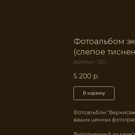
Фотоальбом э
(слепое тисне
Артикул:
1321
5 200
р.
В корзину
Фотоальбом "Вернисаж"
ваших ценных фотогра
Выполненный из качест