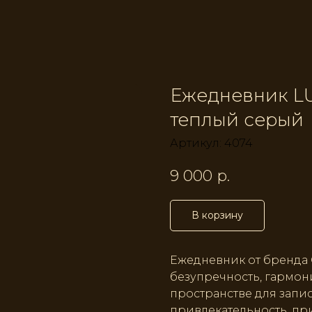
Ежедневник LU
теплый серый
Артикул:
4074
9 000
р.
В корзину
Ежедневник от бренда 
безупречность, гармон
пространстве для запис
привлекательность, пр