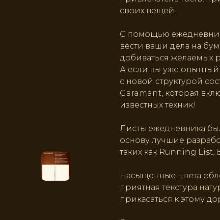
своих вещей.
С помощью ежедневника
вести ваши дела на бум
добиваться желаемых р
А если вы уже опытный
с новой структурой со
Garamant, которая вк
известных техник!
Листы ежедневника был
основу лучшие разрабо
таких как Running List, 
Насыщенные цвета обл
приятная текстура нат
прикасаться к этому до