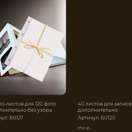
то-листов для 120 фото
40 листов для запис
лнительно без узора
дополнительно
кул:
Б0127
Артикул:
Б0120
.
990
р.