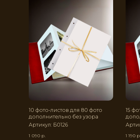
10 фото-листов для 80 фото
15 фо
дополнительно без узора
допо
Артикул:
Б0126
Арти
1 090
р.
1 190
р