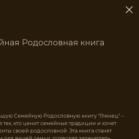
йная Родословная книга
ьшую Семейную Родословную книгу "Глянец" –
 тех, кто ценит семейные традиции и хочет
нты своей родословной. Эта книга станет
для вашей семьи, позволяя запечатлеть