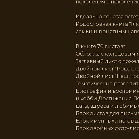
поколения в поколение
Идеально сочетая эсте
Родословная книга "Гл
семьи и приятным напо
В книге 70 листов::
Обложка с кольцевым 
Заглавный лист с пожел
Двойной лист "Родосл
Двойной лист "Наши р
Тематические разделит
Биография и воспомин
и хобби Достижения По
даты, адреса и любимы
Блок листов для письма
Блок именных листов дл
Блок двойных фото-лист