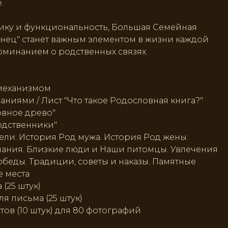
.
тику и функциональность, Большая Семейная
янец" станет важным элементом в жизни каждой
минанием о родственных связях.
механизмом
аниями / Лист "Что такое Родословная книга?"
овное древо"
одственники"
ели: История Род мужа. История Род жены.
ания. Близкие люди и Наши питомцы. Увлечения
беды. Традиции, советы и наказы. Памятные
е места
 (25 штук)
я письма (25 штук)
ов (10 штук) для 80 фотографий