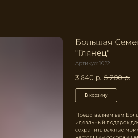
Большая Семе
"Глянец"
Артикул:
1022
3 640
р.
5 200
р.
В корзину
Представляем вам Бол
идеальный подарок для
сохранить важные моме
настоящим сокровищем 