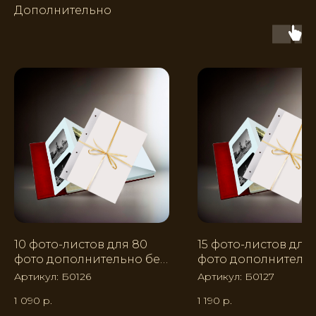
Дополнительно
10 фото-листов для 80
15 фото-листов для 
фото дополнительно без
фото дополнительн
узора
узора
Артикул:
Б0126
Артикул:
Б0127
1 090
р.
1 190
р.